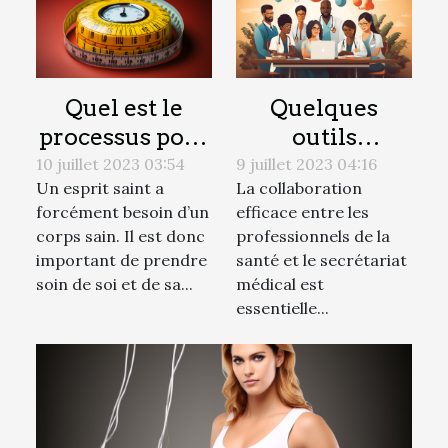
Quel est le
Quelques
processus pour
outils
avoir une
technologiques
10 juillet 2023 03:54
9 juillet 2023 04:16
Un esprit saint a
La collaboration
meilleure
pour faciliter la
forcément besoin d’un
efficace entre les
Indice de
collaboration
corps sain. Il est donc
professionnels de la
masse
avec votre
important de prendre
santé et le secrétariat
corporelle ?
secrétariat
soin de soi et de sa...
médical est
médical
essentielle...