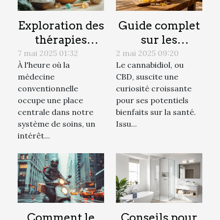
Exploration des
Guide complet
thérapies
sur les
alternatives :
avantages du
7 mai 2025 01:32
2 mai 2025 09:20
À l'heure où la
Le cannabidiol, ou
avantages et
CBD et ses
médecine
CBD, suscite une
pratiques
différentes
conventionnelle
curiosité croissante
formes
occupe une place
pour ses potentiels
centrale dans notre
bienfaits sur la santé.
système de soins, un
Issu...
intérêt...
Comment le
Conseils pour