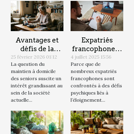
Avantages et
Expatriés
défis de la
francophones :
téléassistance à
à qui faire
25 février 2026 01:12
4 juillet 2025 15:56
La question du
Parce que de
domicile pour
appel pour une
maintien à domicile
nombreux expatriés
les seniors
séance de
des seniors suscite un
francophones sont
psychanalyse
intérêt grandissant au
confrontés à des défis
en ligne ?
sein de la société
psychiques liés à
actuelle...
l’éloignement...