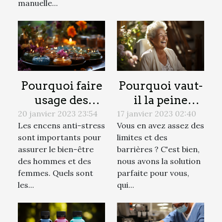
manuelle...
Pourquoi faire
Pourquoi vaut-
usage des
il la peine
encens anti-
d'installer un
20 janvier 2023 23:54
17 janvier 2023 02:40
Les encens anti-stress
Vous en avez assez des
stress ?
monte-escalier
sont importants pour
limites et des
?
assurer le bien-être
barrières ? C'est bien,
des hommes et des
nous avons la solution
femmes. Quels sont
parfaite pour vous,
les...
qui...