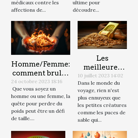
ultime pour
médicaux contre les
découdre...
affections de...
Les
Homme/Femme:
meilleures
comment bruler
méthodes
10 juillet 2023 14:02
efficacement les
24 octobre 2023 18:16
Dans le monde du
naturelles
Que vous soyez un
graisse ?
voyage, rien n'est
pour éliminer
homme ou une femme, la
plus ennuyeux que
les puces de
quête pour perdre du
les petites créatures
sable lors de
poids peut être un défi
comme les puces de
de taille....
vos voyages
sable qui...