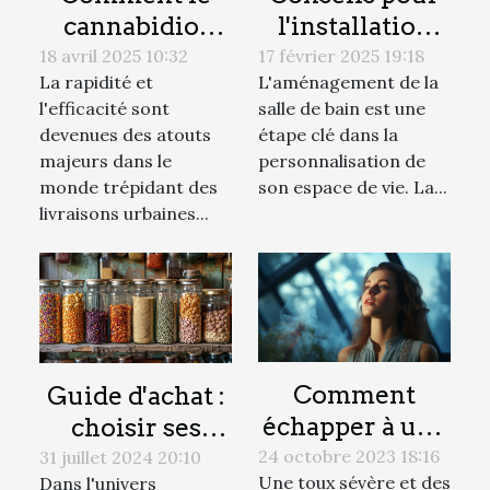
cannabidiol
l'installation
rapide
d'une colonne
18 avril 2025 10:32
17 février 2025 19:18
La rapidité et
L'aménagement de la
révolutionne
de douche à
l'efficacité sont
salle de bain est une
les livraisons
encastrer
devenues des atouts
étape clé dans la
urbaines
majeurs dans le
personnalisation de
monde trépidant des
son espace de vie. La...
livraisons urbaines...
Comment
Guide d'achat :
échapper à une
choisir ses
bronchite des
céréales et
24 octobre 2023 18:16
31 juillet 2024 20:10
Une toux sévère et des
Dans l'univers