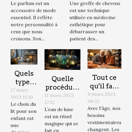
Le parfum est un
Une greffe de cheveux
sans l'utiliser ?
cheveux
accessoire de mode
est une technique
essentiel. Il reflète
utilisée en médecine
notre personnalité à
esthétique pour
ceux que nous
débarrasser un
croisons. Son...
patient des...
Quels
Tout ce
Quelle
types
qu'il faut
procédure
de lits
17 mars
savoir
9 mars 2023
faut-il
11 mars 2023
2023 11:10
choisir
08:32
avant
17:12
suivre
Le choix du
pour
Avec l'âge, nos
L’eau de lune
l'achat
lit pour son
pour faire
son
besoins
est un rituel
enfant est
d'un
de l’eau de
vestimentaires
magique qui se
enfant ?
une
vêtement
lune en
changent. Les
fait en