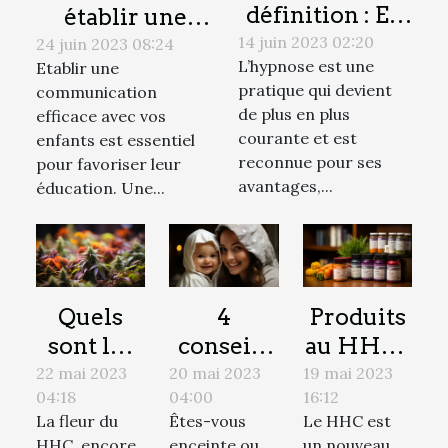
définition : En
établir une
quoi consiste
14 juin 2023 02:20
communication
24 juin 2023 08:24
L’hypnose est une
Etablir une
le métier
efficace avec
pratique qui devient
communication
d’hypnotiseur
vos enfants
de plus en plus
efficace avec vos
?
pour favoriser
courante et est
enfants est essentiel
leur éducation
reconnue pour ses
pour favoriser leur
avantages,...
?
éducation. Une...
Quels
4
Produits
sont les
conseils
au HHC :
bienfaits
pour bien
tout ce
22 mai 2023
20 mai 2023
19 mai 2023
04:18
04:00
16:12
de la
prendre
que vous
La fleur du
Êtes-vous
Le HHC est
fleur du
soin de la
devez
HHC, encore
enceinte ou
un nouveau