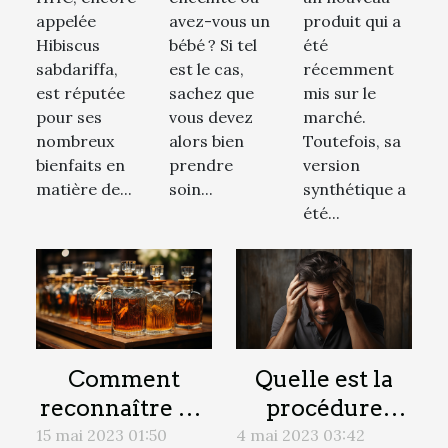
HHC?
peau de
savoir
appelée
avez-vous un
produit qui a
votre
Hibiscus
bébé ? Si tel
été
bébé
sabdariffa,
est le cas,
récemment
est réputée
sachez que
mis sur le
pour ses
vous devez
marché.
nombreux
alors bien
Toutefois, sa
bienfaits en
prendre
version
matière de...
soin...
synthétique a
été...
Comment
Quelle est la
reconnaître un
procédure
bon parfum
d'une greffe de
15 mai 2023 01:50
4 mai 2023 03:42