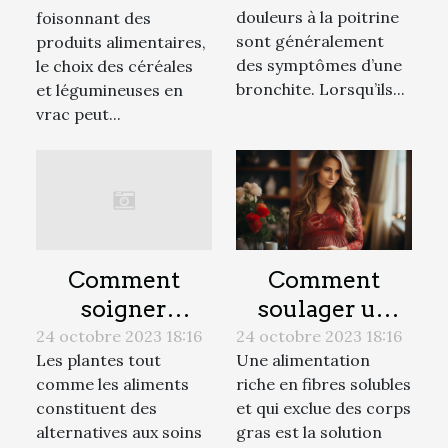
voies
légumineuses
douleurs à la poitrine
foisonnant des
respiratoires ?
en vrac
sont généralement
produits alimentaires,
des symptômes d’une
le choix des céréales
bronchite. Lorsqu’ils...
et légumineuses en
vrac peut...
Comment
Comment
soulager un
soigner
trouble
naturellement
24 octobre 2023 18:16
24 octobre 2023 18:16
Une alimentation
Les plantes tout
gastrique
la prostate ?
riche en fibres solubles
comme les aliments
fonctionnel ?
et qui exclue des corps
constituent des
gras est la solution
alternatives aux soins