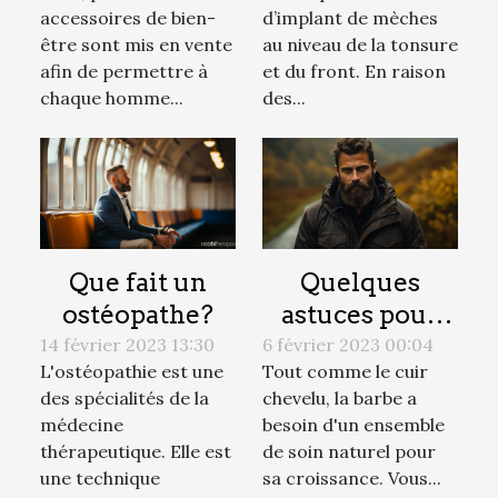
cheveux ?
accessoires de bien-
d’implant de mèches
être sont mis en vente
au niveau de la tonsure
afin de permettre à
et du front. En raison
chaque homme...
des...
Que fait un
Quelques
ostéopathe?
astuces pour
bien entretenir
14 février 2023 13:30
6 février 2023 00:04
L'ostéopathie est une
Tout comme le cuir
sa barbe
des spécialités de la
chevelu, la barbe a
médecine
besoin d'un ensemble
thérapeutique. Elle est
de soin naturel pour
une technique
sa croissance. Vous...