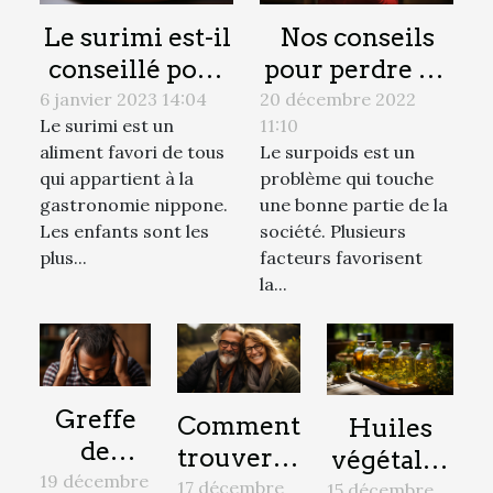
Le surimi est-il
Nos conseils
conseillé pour
pour perdre du
les femmes
poids
6 janvier 2023 14:04
20 décembre 2022
Le surimi est un
11:10
enceintes ?
efficacement
aliment favori de tous
Le surpoids est un
qui appartient à la
problème qui touche
gastronomie nippone.
une bonne partie de la
Les enfants sont les
société. Plusieurs
plus...
facteurs favorisent
la...
Greffe
Comment
Huiles
de
trouver la
végétales
cheveux
19 décembre
bonne
naturelles
17 décembre
15 décembre