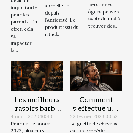
décision
pour
personnes
sorcellerie
sorcellerie
importante
âgées peuvent
depuis
seniors
?
pour les
avoir du mal à
l’Antiquité. Le
parents. En
trouver des...
produit issu du
effet, cela
rituel...
va
impacter
la...
Les meilleurs
Comment
rasoirs barbe
s’effectue une
professionnel à
séance de
4 mars 2023 10:40
22 février 2023 00:52
Pour cette année
La greffe de cheveux
choisir en 2023
greffe de
2023, plusieurs
est un procédé