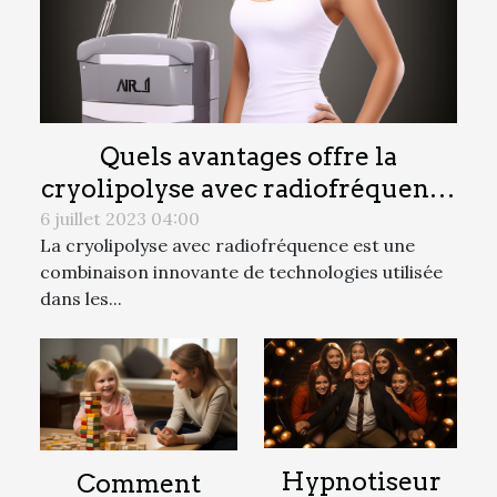
Quels avantages offre la
cryolipolyse avec radiofréquence
pour réduire les graisses ?
6 juillet 2023 04:00
La cryolipolyse avec radiofréquence est une
combinaison innovante de technologies utilisée
dans les...
Hypnotiseur
Comment