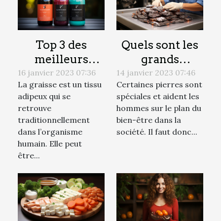
Top 3 des
Quels sont les
meilleurs
grands
brûleurs de
avantages des
16 janvier 2023 07:36
14 janvier 2023 07:46
La graisse est un tissu
Certaines pierres sont
graisse
pierres en litho
adipeux qui se
spéciales et aident les
thérapie ?
retrouve
hommes sur le plan du
traditionnellement
bien-être dans la
dans l’organisme
société. Il faut donc...
humain. Elle peut
être...