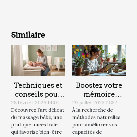
Similaire
Techniques et
Boostez votre
conseils pour
mémoire
un massage
naturellement :
28 février 2026 14:04
29 juillet 2025 01:52
Découvrez l’art délicat
À la recherche de
bébé apaisant
techniques et
du massage bébé, une
méthodes naturelles
astuces
pratique ancestrale
pour améliorer vos
efficaces
qui favorise bien-être
capacités de