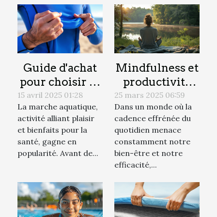
Guide d'achat
Mindfulness et
pour choisir sa
productivité
combinaison
stratégies
15 avril 2025 01:28
25 mars 2025 06:59
La marche aquatique,
Dans un monde où la
de marche
pratiques pour
activité alliant plaisir
cadence effrénée du
aquatique
un esprit plus
et bienfaits pour la
quotidien menace
clair et efficace
santé, gagne en
constamment notre
popularité. Avant de...
bien-être et notre
efficacité,...