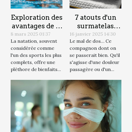
Exploration des
7 atouts d'un
avantages de la
surmatelas
natation pour
pour votre mal
8 mars 2025 01:37
16 janvier 2025 14:30
La natation, souvent
Le mal de dos… Ce
tous les âges
de dos !
considérée comme
compagnon dont on
l'un des sports les plus
se passerait bien. Qu'il
complets, offre une
s'agisse d'une douleur
pléthore de bienfaits...
passagère ou d'un...