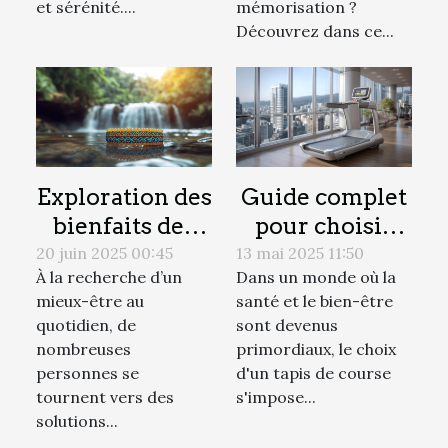
et sérénité....
mémorisation ?
Découvrez dans ce...
Exploration des
Guide complet
bienfaits des
pour choisir
bracelets
votre tapis de
20 juin 2025 00:45
13 mai 2025 11:50
À la recherche d’un
Dans un monde où la
énergétiques
course en 2025
mieux-être au
santé et le bien-être
sur le bien-être
quotidien, de
sont devenus
nombreuses
primordiaux, le choix
personnes se
d'un tapis de course
tournent vers des
s'impose...
solutions...