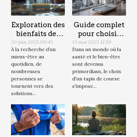
Exploration des
Guide complet
bienfaits des
pour choisir
bracelets
votre tapis de
20 juin 2025 00:45
13 mai 2025 11:50
À la recherche d’un
Dans un monde où la
énergétiques
course en 2025
mieux-être au
santé et le bien-être
sur le bien-être
quotidien, de
sont devenus
nombreuses
primordiaux, le choix
personnes se
d'un tapis de course
tournent vers des
s'impose...
solutions...