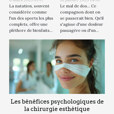
natation pour
pour votre mal
La natation, souvent
Le mal de dos… Ce
tous les âges
de dos !
considérée comme
compagnon dont on
l'un des sports les plus
se passerait bien. Qu'il
complets, offre une
s'agisse d'une douleur
pléthore de bienfaits...
passagère ou d'un...
Les bénéfices psychologiques de
la chirurgie esthétique