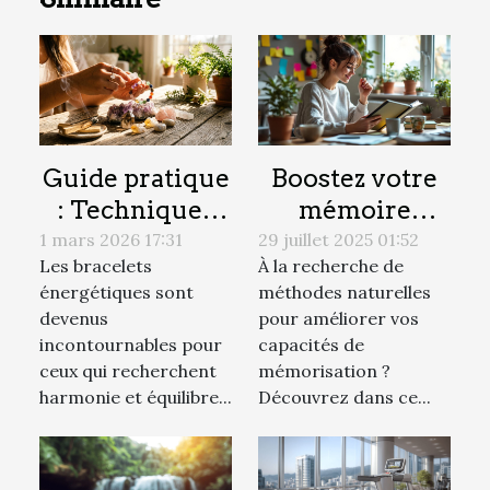
Guide pratique
Boostez votre
: Techniques
mémoire
avancées pour
naturellement :
1 mars 2026 17:31
29 juillet 2025 01:52
Les bracelets
À la recherche de
nettoyer et
techniques et
énergétiques sont
méthodes naturelles
recharger vos
astuces
devenus
pour améliorer vos
bracelets
efficaces
incontournables pour
capacités de
énergétiques
ceux qui recherchent
mémorisation ?
harmonie et équilibre...
Découvrez dans ce...