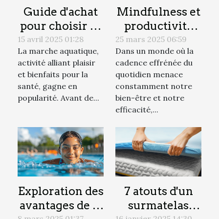
Guide d'achat
Mindfulness et
pour choisir sa
productivité
combinaison
stratégies
15 avril 2025 01:28
25 mars 2025 06:59
La marche aquatique,
Dans un monde où la
de marche
pratiques pour
activité alliant plaisir
cadence effrénée du
aquatique
un esprit plus
et bienfaits pour la
quotidien menace
clair et efficace
santé, gagne en
constamment notre
popularité. Avant de...
bien-être et notre
efficacité,...
Exploration des
7 atouts d'un
avantages de la
surmatelas
8 mars 2025 01:37
16 janvier 2025 14:30