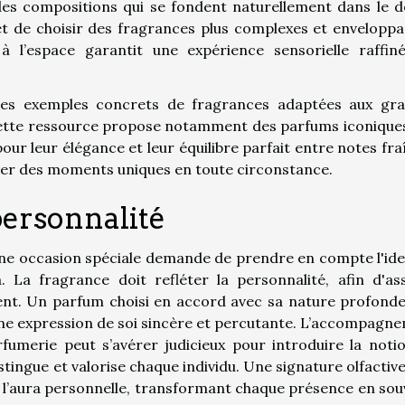
 des compositions qui se fondent naturellement dans le d
et de choisir des fragrances plus complexes et enveloppa
 l’espace garantit une expérience sensorielle raffin
 des exemples concrets de fragrances adaptées aux gr
ette ressource propose notamment des parfums iconiques
ur leur élégance et leur équilibre parfait entre notes fra
imer des moments uniques en toute circonstance.
ersonnalité
ne occasion spéciale demande de prendre en compte l'ide
a. La fragrance doit refléter la personnalité, afin d'as
ent. Un parfum choisi en accord avec sa nature profonde
ne expression de soi sincère et percutante. L’accompagn
rfumerie peut s’avérer judicieux pour introduire la noti
stingue et valorise chaque individu. Une signature olfactive
et l’aura personnelle, transformant chaque présence en sou