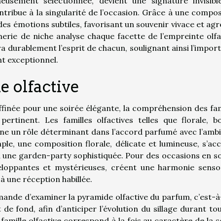
gneusement sélectionnée, devient une signature invisibl
tribue à la singularité de l’occasion. Grâce à une compos
es émotions subtiles, favorisant un souvenir vivace et agr
merie de niche analyse chaque facette de l’empreinte olfa
ra durablement l’esprit de chacun, soulignant ainsi l’impor
nt exceptionnel.
e olfactive
affinée pour une soirée élégante, la compréhension des fam
ertinent. Les familles olfactives telles que florale, bo
une un rôle déterminant dans l’accord parfumé avec l’amb
le, une composition florale, délicate et lumineuse, s’ac
à une garden-party sophistiquée. Pour des occasions en so
veloppantes et mystérieuses, créent une harmonie sensor
à une réception habillée.
ande d’examiner la pyramide olfactive du parfum, c’est-à
de fond, afin d’anticiper l’évolution du sillage durant tou
famille olfactive correspond à la fois au caractère de la s