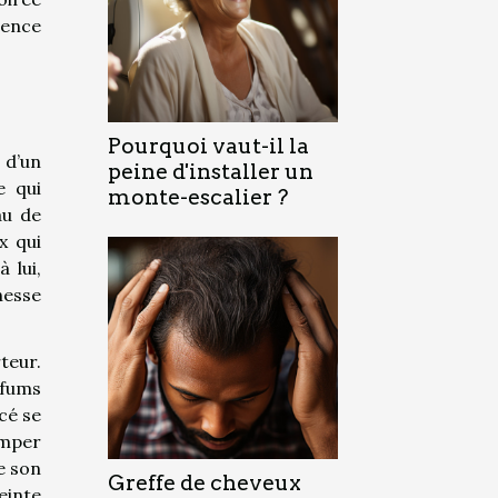
ience
Pourquoi vaut-il la
 d’un
peine d'installer un
e qui
monte-escalier ?
au de
x qui
 lui,
hesse
teur.
rfums
cé se
omper
e son
Greffe de cheveux
einte