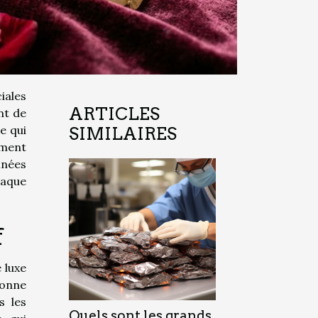
iales
ARTICLES
nt de
e qui
SIMILAIRES
oment
inées
haque
f
 luxe
çonne
s les
Quels sont les grands