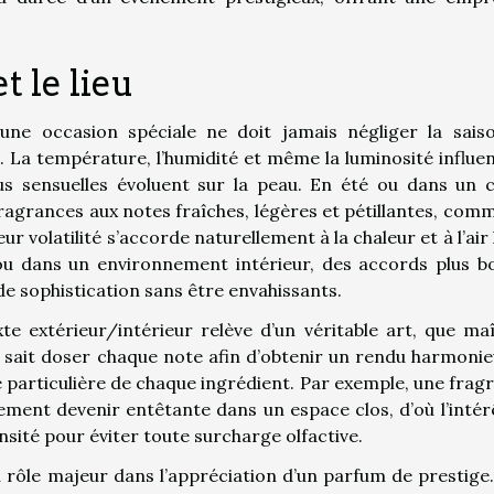
t le lieu
ne occasion spéciale ne doit jamais négliger la sais
 La température, l’humidité et même la luminosité influe
us sensuelles évoluent sur la peau. En été ou dans un 
 fragrances aux notes fraîches, légères et pétillantes, comm
r volatilité s’accorde naturellement à la chaleur et à l’air 
 ou dans un environnement intérieur, des accords plus bo
 sophistication sans être envahissants.
e extérieur/intérieur relève d’un véritable art, que maî
 sait doser chaque note afin d’obtenir un rendu harmonie
té particulière de chaque ingrédient. Par exemple, une frag
dement devenir entêtante dans un espace clos, d’où l’intér
tensité pour éviter toute surcharge olfactive.
 rôle majeur dans l’appréciation d’un parfum de prestige