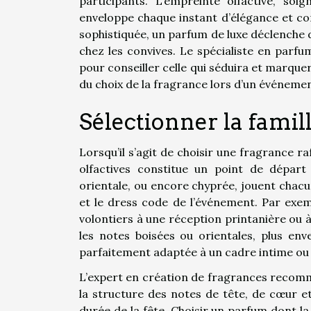
participants. L’empreinte olfactive, soi
enveloppe chaque instant d’élégance et con
sophistiquée, un parfum de luxe déclenche d
chez les convives. Le spécialiste en parfu
pour conseiller celle qui séduira et marque
du choix de la fragrance lors d’un événeme
Sélectionner la famill
Lorsqu’il s’agit de choisir une fragrance r
olfactives constitue un point de départ p
orientale, ou encore chyprée, jouent chac
et le dress code de l’événement. Par exemp
volontiers à une réception printanière ou 
les notes boisées ou orientales, plus en
parfaitement adaptée à un cadre intime ou 
L’expert en création de fragrances recomm
la structure des notes de tête, de cœur et 
durée de la fête. Choisir un parfum dont la 