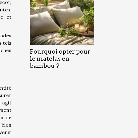
écor,
ntes.
ée et
andes
 tels
îches
Pourquoi opter pour
le matelas en
bambou ?
ntité
surer
 agit
ement
on de
 bien
venir