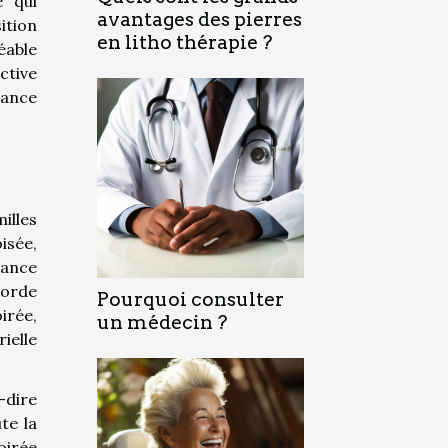
e qui
avantages des pierres
ition
en litho thérapie ?
éable
ctive
tance
illes
isée,
iance
corde
Pourquoi consulter
irée,
un médecin ?
ielle
-dire
te la
oirée