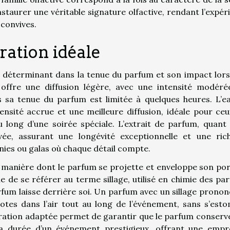
staurer une véritable signature olfactive, rendant l’expér
convives.
ration idéale
 déterminant dans la tenue du parfum et son impact lors
 offre une diffusion légère, avec une intensité modéré
s sa tenue du parfum est limitée à quelques heures. L’e
nsité accrue et une meilleure diffusion, idéale pour ceu
long d’une soirée spéciale. L’extrait de parfum, quant à
vée, assurant une longévité exceptionnelle et une ric
es ou galas où chaque détail compte.
 manière dont le parfum se projette et enveloppe son por
 de se référer au terme sillage, utilisé en chimie des pa
rfum laisse derrière soi. Un parfum avec un sillage pronon
notes dans l’air tout au long de l’événement, sans s’est
ration adaptée permet de garantir que le parfum conserv
 la durée d’un événement prestigieux, offrant une empr