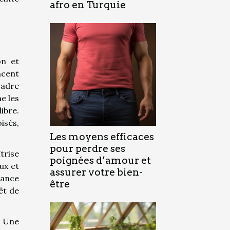
afro en Turquie
on et
ncent
cadre
e les
libre.
isés,
Les moyens efficaces
pour perdre ses
trise
poignées d’amour et
ux et
assurer votre bien-
rance
être
êt de
. Une